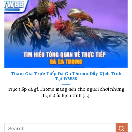
Tham Gia Trực Tiếp Đá Gà Thomo Đầy Kịch Tính
Tại WW88
Trực tiếp đá gà Thomo mang đến cho người chơi những
trận đấu kịch tính [...]