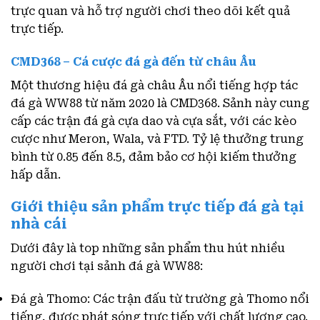
trực quan và hỗ trợ người chơi theo dõi kết quả
trực tiếp.
CMD368 – Cá cược đá gà đến từ châu Âu
Một thương hiệu đá gà châu Âu nổi tiếng hợp tác
đá gà WW88 từ năm 2020 là CMD368. Sảnh này cung
cấp các trận đá gà cựa dao và cựa sắt, với các kèo
cược như Meron, Wala, và FTD. Tỷ lệ thưởng trung
bình từ 0.85 đến 8.5, đảm bảo cơ hội kiếm thưởng
hấp dẫn.
Giới thiệu sản phẩm trực tiếp đá gà tại
nhà cái
Dưới đây là top những sản phẩm thu hút nhiều
người chơi tại sảnh đá gà WW88:
Đá gà Thomo: Các trận đấu từ trường gà Thomo nổi
tiếng, được phát sóng trực tiếp với chất lượng cao.