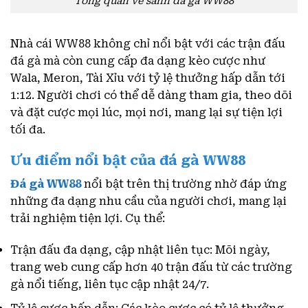
Tổng quan về sảnh đá gà WW88
Nhà cái WW88 không chỉ nổi bật với các trận đấu
đá gà mà còn cung cấp đa dạng kèo cược như
Wala, Meron, Tài Xỉu với tỷ lệ thưởng hấp dẫn tới
1:12. Người chơi có thể dễ dàng tham gia, theo dõi
và đặt cược mọi lúc, mọi nơi, mang lại sự tiện lợi
tối đa.
Ưu điểm nổi bật của đá gà WW88
Đá gà WW88
nổi bật trên thị trường nhờ đáp ứng
những đa dạng nhu cầu của người chơi, mang lại
trải nghiệm tiện lợi. Cụ thể:
Trận đấu đa dạng, cập nhật liên tục: Mõi ngày,
trang web cung cấp hơn 40 trận đấu từ các trường
gà nổi tiếng, liên tục cập nhật 24/7.