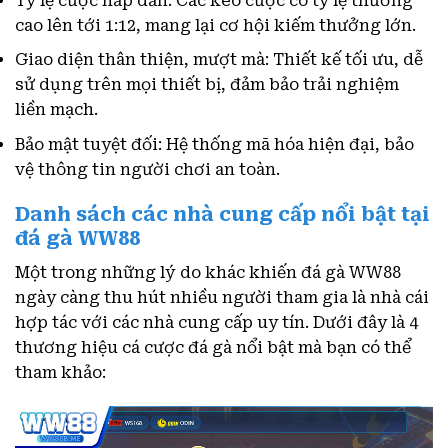
Tỷ lệ cược hấp dẫn: Các kèo cược có tỷ lệ thưởng
cao lên tới 1:12, mang lại cơ hội kiếm thưởng lớn.
Giao diện thân thiện, mượt mà: Thiết kế tối ưu, dễ
sử dụng trên mọi thiết bị, đảm bảo trải nghiệm
liền mạch.
Bảo mật tuyệt đối: Hệ thống mã hóa hiện đại, bảo
vệ thông tin người chơi an toàn.
Danh sách các nhà cung cấp nổi bật tại
đá gà WW88
Một trong những lý do khác khiến đá gà WW88
ngày càng thu hút nhiều người tham gia là nhà cái
hợp tác với các nhà cung cấp uy tín. Dưới đây là 4
thương hiệu cá cược đá gà nổi bật mà bạn có thể
tham khảo: