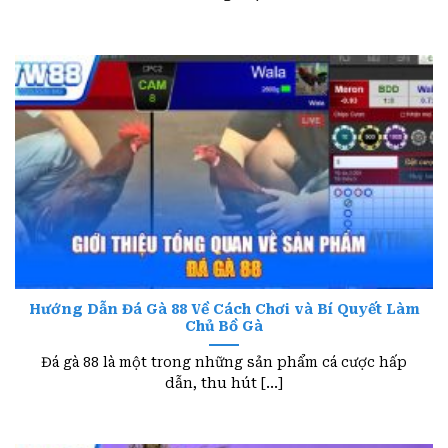
Hướng Dẫn Đá Gà 88 Về Cách Chơi và Bí Quyết Làm
Chủ Bồ Gà
Đá gà 88 là một trong những sản phẩm cá cược hấp
dẫn, thu hút [...]