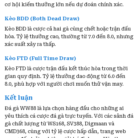
cơ hội kiếm thưởng lớn nếu dự đoán chính xác.
Kèo BDD (Both Dead Draw)
Kèo BDD là cược cả hai gà cùng chết hoặc trận đấu
hòa. Tỷ lệ thưởng cao, thường từ 7.0 đến 8.0, nhưng
xác suất xảy ra thấp.
Kèo FTD (Full Time Draw)
Kèo FTD là cược trận đấu kết thúc hòa trong thời
gian quy định. Tỷ lệ thưởng dao động từ 6.0 đến
8.0, phù hợp với người chơi muốn thử vận may.
Kết luận
Đá gà WW88 là lựa chọn hàng đầu cho những ai
yêu thích cá cược đá gà trực tuyến. Với các sảnh đá
gà chất lượng từ WS168, SV388, Digmaan và
CMD368, cùng với tỷ lệ cược hấp dẫn, trang web