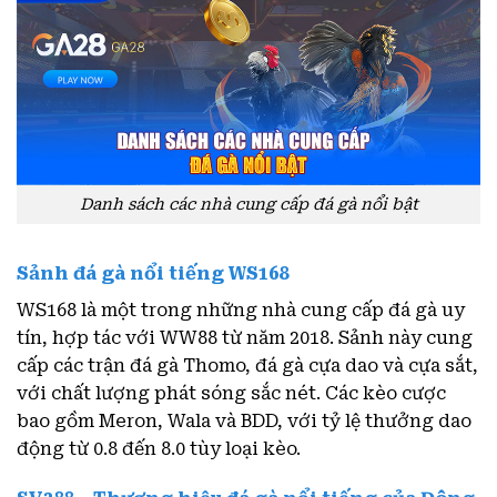
Danh sách các nhà cung cấp đá gà nổi bật
Sảnh đá gà nổi tiếng WS168
WS168 là một trong những nhà cung cấp đá gà uy
tín, hợp tác với WW88 từ năm 2018. Sảnh này cung
cấp các trận đá gà Thomo, đá gà cựa dao và cựa sắt,
với chất lượng phát sóng sắc nét. Các kèo cược
bao gồm Meron, Wala và BDD, với tỷ lệ thưởng dao
động từ 0.8 đến 8.0 tùy loại kèo.