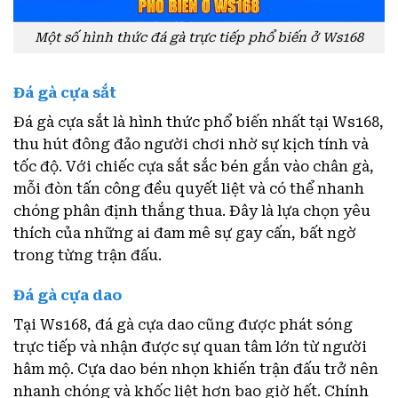
Một số hình thức đá gà trực tiếp phổ biến ở Ws168
Đá gà cựa sắt
Đá gà cựa sắt là hình thức phổ biến nhất tại Ws168,
thu hút đông đảo người chơi nhờ sự kịch tính và
tốc độ. Với chiếc cựa sắt sắc bén gắn vào chân gà,
mỗi đòn tấn công đều quyết liệt và có thể nhanh
chóng phân định thắng thua. Đây là lựa chọn yêu
thích của những ai đam mê sự gay cấn, bất ngờ
trong từng trận đấu.
Đá gà cựa dao
Tại Ws168, đá gà cựa dao cũng được phát sóng
trực tiếp và nhận được sự quan tâm lớn từ người
hâm mộ. Cựa dao bén nhọn khiến trận đấu trở nên
nhanh chóng và khốc liệt hơn bao giờ hết. Chính