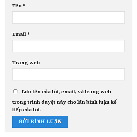
Tên
*
Email
*
Trang web
Lưu tên của tôi, email, và trang web
trong trình duyệt này cho lần bình luận kế
tiếp của tôi.