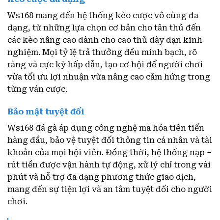
Ws168 mang đến hệ thống kèo cược vô cùng đa
dạng, từ những lựa chọn cơ bản cho tân thủ đến
các kèo nâng cao dành cho cao thủ dày dạn kinh
nghiệm. Mọi tỷ lệ trả thưởng đều minh bạch, rõ
ràng và cực kỳ hấp dẫn, tạo cơ hội để người chơi
vừa tối ưu lợi nhuận vừa nâng cao cảm hứng trong
từng ván cược.
Bảo mật tuyệt đối
Ws168 đá gà áp dụng công nghệ mã hóa tiên tiến
hàng đầu, bảo vệ tuyệt đối thông tin cá nhân và tài
khoản của mọi hội viên. Đồng thời, hệ thống nạp –
rút tiền được vận hành tự động, xử lý chỉ trong vài
phút và hỗ trợ đa dạng phương thức giao dịch,
mang đến sự tiện lợi và an tâm tuyệt đối cho người
chơi.