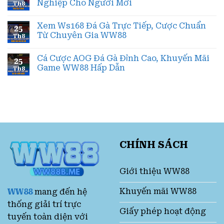
Nghiệp Cho Người Mới
Th8
Xem Ws168 Đá Gà Trực Tiếp, Cược Chuẩn
25
Từ Chuyên Gia WW88
Th8
Cá Cược AOG Đá Gà Đỉnh Cao, Khuyến Mãi
25
Game WW88 Hấp Dẫn
Th8
CHÍNH SÁCH
Giới thiệu WW88
Khuyến mãi WW88
WW88
mang đến hệ
thống giải trí trực
Giấy phép hoạt động
tuyến toàn diện với