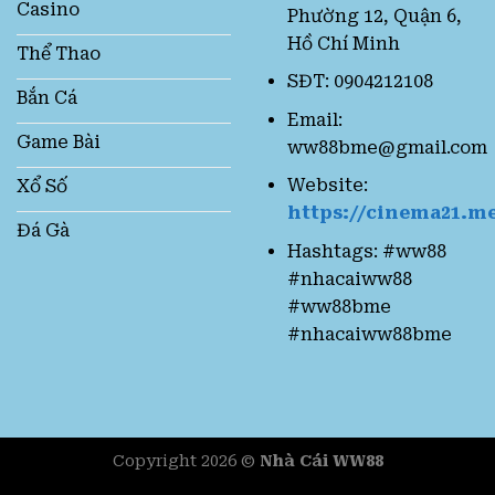
Casino
Phường 12, Quận 6,
Hồ Chí Minh
Thể Thao
SĐT: 0904212108
Bắn Cá
Email:
Game Bài
ww88bme@gmail.com
Website:
Xổ Số
https://cinema21.m
Đá Gà
Hashtags: #ww88
#nhacaiww88
#ww88bme
#nhacaiww88bme
Copyright 2026 ©
Nhà Cái WW88