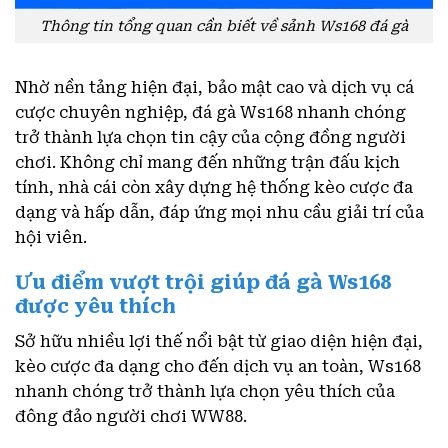
Thông tin tổng quan cần biết về sảnh Ws168 đá gà
Nhờ nền tảng hiện đại, bảo mật cao và dịch vụ cá
cược chuyên nghiệp, đá gà Ws168 nhanh chóng
trở thành lựa chọn tin cậy của cộng đồng người
chơi. Không chỉ mang đến những trận đấu kịch
tính, nhà cái còn xây dựng hệ thống kèo cược đa
dạng và hấp dẫn, đáp ứng mọi nhu cầu giải trí của
hội viên.
Ưu điểm vượt trội giúp đá gà Ws168
được yêu thích
Sở hữu nhiều lợi thế nổi bật từ giao diện hiện đại,
kèo cược đa dạng cho đến dịch vụ an toàn, Ws168
nhanh chóng trở thành lựa chọn yêu thích của
đông đảo người chơi WW88.