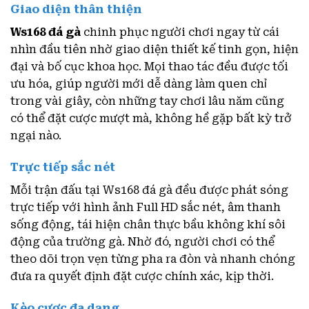
Giao diện thân thiện
Ws168 đá gà
chinh phục người chơi ngay từ cái
nhìn đầu tiên nhờ giao diện thiết kế tinh gọn, hiện
đại và bố cục khoa học. Mọi thao tác đều được tối
ưu hóa, giúp người mới dễ dàng làm quen chỉ
trong vài giây, còn những tay chơi lâu năm cũng
có thể đặt cược mượt mà, không hề gặp bất kỳ trở
ngại nào.
Trực tiếp sắc nét
Mỗi trận đấu tại Ws168 đá gà đều được phát sóng
trực tiếp với hình ảnh Full HD sắc nét, âm thanh
sống động, tái hiện chân thực bầu không khí sôi
động của trường gà. Nhờ đó, người chơi có thể
theo dõi trọn vẹn từng pha ra đòn và nhanh chóng
đưa ra quyết định đặt cược chính xác, kịp thời.
Kèo cược đa dạng