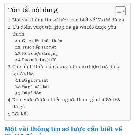
Tóm tắt nội dung
Một vài thông tin sơ lược cần biết về Ws168 đá gà
Ưu điểm vượt trội giúp đá gà Ws168 được yêu
thích
Giao diện thân thiện
Trực tiếp sắc nét
Kèo cược đa dạng
Bảo mật tuyệt đối
Các hình thức đá gà quen thuộc được trực tiếp
tại Ws168
Đá gà cựa sắt
Đá gà cựa dao
Đá gà đòn
Kèo cược được nhiều người tham gia tại Ws168
đá gà
Lời kết
Một vài thông tin sơ lược cần biết về