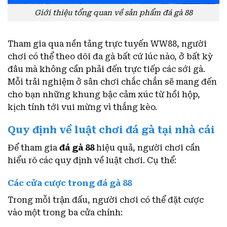
Giới thiệu tổng quan về sản phẩm đá gà 88
Tham gia qua nền tảng trực tuyến WW88, người
chơi có thể theo dõi đa gà bất cứ lúc nào, ở bất kỳ
đâu mà không cần phải đến trực tiếp các sới gà.
Mỗi trải nghiệm ở sân chơi chắc chắn sẽ mang đến
cho bạn những khung bậc cảm xúc từ hồi hộp,
kịch tính tới vui mừng vì thắng kèo.
Quy định về luật chơi đá gà tại nhà cái
Để tham gia
đá gà 88
hiệu quả, người chơi cần
hiểu rõ các quy định về luật chơi. Cụ thể:
Các cửa cược trong đá gà 88
Trong mỗi trận đấu, người chơi có thể đặt cược
vào một trong ba cửa chính: