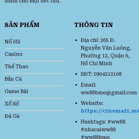
dành cho mọi bet thủ.
SẢN PHẨM
THÔNG TIN
Địa chỉ: 265 Đ.
Nổ Hũ
Nguyễn Văn Luông,
Casino
Phường 12, Quận 6,
Hồ Chí Minh
Thể Thao
SĐT: 0904212108
Bắn Cá
Email:
Game Bài
ww88bme@gmail.com
Website:
Xổ Số
https://cinema21.m
Đá Gà
Hashtags: #ww88
#nhacaiww88
#ww88bme