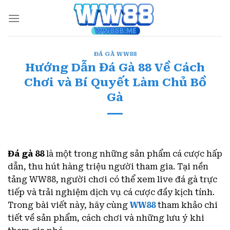
Chuyển
đến
nội
dung
ĐÁ GÀ WW88
Hướng Dẫn Đá Gà 88 Về Cách
Chơi và Bí Quyết Làm Chủ Bồ
Gà
Đá gà 88
là một trong những sản phẩm cá cược hấp
dẫn, thu hút hàng triệu người tham gia. Tại nền
tảng WW88, người chơi có thể xem live đá gà trực
tiếp và trải nghiệm dịch vụ cá cược đầy kịch tính.
Trong bài viết này, hãy cùng
WW88
tham khảo chi
tiết về sản phẩm, cách chơi và những lưu ý khi