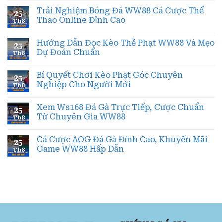
Trải Nghiệm Bóng Đá WW88 Cá Cược Thể
25
Thao Online Đỉnh Cao
Th8
Hướng Dẫn Đọc Kèo Thẻ Phạt WW88 Và Mẹo
25
Dự Đoán Chuẩn
Th8
Bí Quyết Chơi Kèo Phạt Góc Chuyên
25
Nghiệp Cho Người Mới
Th8
Xem Ws168 Đá Gà Trực Tiếp, Cược Chuẩn
25
Từ Chuyên Gia WW88
Th8
Cá Cược AOG Đá Gà Đỉnh Cao, Khuyến Mãi
25
Game WW88 Hấp Dẫn
Th8