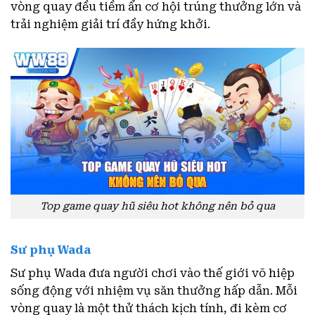
vòng quay đều tiềm ẩn cơ hội trúng thưởng lớn và
trải nghiệm giải trí đầy hứng khởi.
Top game quay hũ siêu hot không nên bỏ qua
Sư phụ Wada
Sư phụ Wada đưa người chơi vào thế giới võ hiệp
sống động với nhiệm vụ săn thưởng hấp dẫn. Mỗi
vòng quay là một thử thách kịch tính, đi kèm cơ