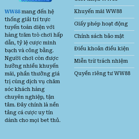
Khuyến mãi WW88
WW88
mang đến hệ
thống giải trí trực
Giấy phép hoạt động
tuyến toàn diện với
hàng trăm trò chơi hấp
Chính sách bảo mật
dẫn, tỷ lệ cược minh
Điều khoản điều kiện
bạch và công bằng.
Người chơi còn được
Miễn trừ trách nhiệm
hưởng nhiều khuyến
Quyền riêng tư WW88
mãi, phần thưởng giá
trị cùng dịch vụ chăm
sóc khách hàng
chuyên nghiệp, tận
tâm. Đây chính là nền
tảng cá cược uy tín
dành cho mọi bet thủ.