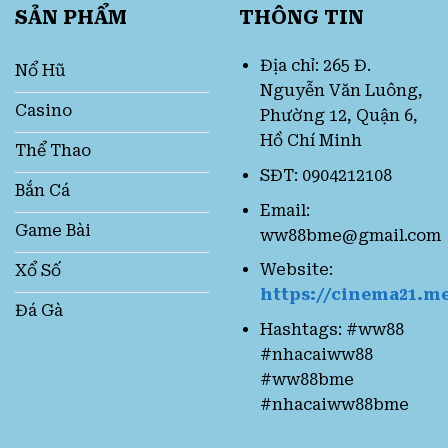
SẢN PHẨM
THÔNG TIN
Địa chỉ: 265 Đ.
Nổ Hũ
Nguyễn Văn Luông,
Casino
Phường 12, Quận 6,
Hồ Chí Minh
Thể Thao
SĐT: 0904212108
Bắn Cá
Email:
Game Bài
ww88bme@gmail.com
Website:
Xổ Số
https://cinema21.m
Đá Gà
Hashtags: #ww88
#nhacaiww88
#ww88bme
#nhacaiww88bme