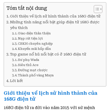
Tóm tắt nội dung
Giới thiệu về lịch sử hình thành của 168G điện tử
Những tính năng nổi bật giúp điện tử 168G được
yêu thích
Giao diện thân thiện
Nạp rút tiện lợi
CSKH chuyên nghiệp
Khuyến mãi hấp dẫn
Top game nổ hũ nổi bật có ở 168G điện tử
Sư phụ Wada
Siêu thủ Ace
Đường mạt chược
Thành phố vàng Maya
Lời kết
Giới thiệu về lịch sử hình thành của
168G điện tử
168G điện tử ra đời vào năm 2015 với sứ mệnh