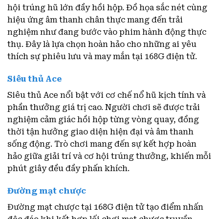
hội trúng hũ lớn đầy hồi hộp. Đồ họa sắc nét cùng
hiệu ứng âm thanh chân thực mang đến trải
nghiệm như đang bước vào phim hành động thực
thụ. Đây là lựa chọn hoàn hảo cho những ai yêu
thích sự phiêu lưu và may mắn tại 168G điện tử.
Siêu thủ Ace
Siêu thủ Ace nổi bật với cơ chế nổ hũ kịch tính và
phần thưởng giá trị cao. Người chơi sẽ được trải
nghiệm cảm giác hồi hộp từng vòng quay, đồng
thời tận hưởng giao diện hiện đại và âm thanh
sống động. Trò chơi mang đến sự kết hợp hoàn
hảo giữa giải trí và cơ hội trúng thưởng, khiến mỗi
phút giây đều đầy phấn khích.
Đường mạt chược
Đường mạt chược tại 168G điện tử tạo điểm nhấn