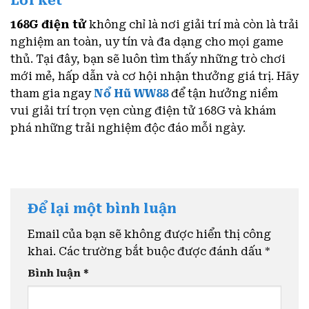
Lời kết
168G điện tử
không chỉ là nơi giải trí mà còn là trải
nghiệm an toàn, uy tín và đa dạng cho mọi game
thủ. Tại đây, bạn sẽ luôn tìm thấy những trò chơi
mới mẻ, hấp dẫn và cơ hội nhận thưởng giá trị. Hãy
tham gia ngay
Nổ Hũ WW88
để tận hưởng niềm
vui giải trí trọn vẹn cùng điện tử 168G và khám
phá những trải nghiệm độc đáo mỗi ngày.
Để lại một bình luận
Email của bạn sẽ không được hiển thị công
khai.
Các trường bắt buộc được đánh dấu
*
Bình luận
*