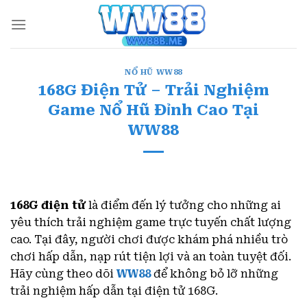
Chuyển
đến
nội
dung
NỔ HŨ WW88
168G Điện Tử – Trải Nghiệm
Game Nổ Hũ Đỉnh Cao Tại
WW88
168G điện tử
là điểm đến lý tưởng cho những ai
yêu thích trải nghiệm game trực tuyến chất lượng
cao. Tại đây, người chơi được khám phá nhiều trò
chơi hấp dẫn, nạp rút tiện lợi và an toàn tuyệt đối.
Hãy cùng theo dõi
WW88
để không bỏ lỡ những
trải nghiệm hấp dẫn tại điện tử 168G.