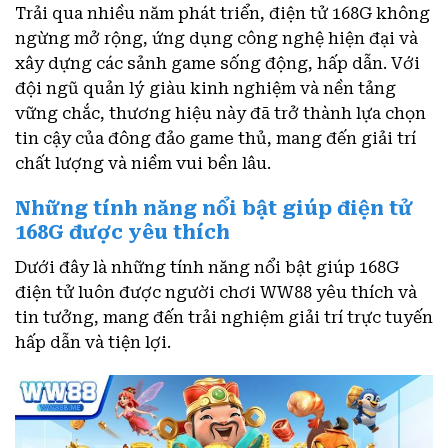
Trải qua nhiều năm phát triển, điện tử 168G không
ngừng mở rộng, ứng dụng công nghệ hiện đại và
xây dựng các sảnh game sống động, hấp dẫn. Với
đội ngũ quản lý giàu kinh nghiệm và nền tảng
vững chắc, thương hiệu này đã trở thành lựa chọn
tin cậy của đông đảo game thủ, mang đến giải trí
chất lượng và niềm vui bền lâu.
Những tính năng nổi bật giúp điện tử
168G được yêu thích
Dưới đây là những tính năng nổi bật giúp 168G
điện tử luôn được người chơi WW88 yêu thích và
tin tưởng, mang đến trải nghiệm giải trí trực tuyến
hấp dẫn và tiện lợi.