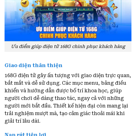
Ưu điểm giúp điện tử 168G chinh phục khách hàng
Giao diện thân thiện
168G điện tử gây ấn tượng với giao diện trực quan,
bắt mắt và dễ sử dụng. Các mục menu, bảng điều
khiển và hướng dẫn được bố trí khoa học, giúp
người chơi dễ dàng thao tác, ngay cả với những
người mới bắt đầu. Thiết kế hiện đại còn mang lại
trải nghiệm mượt mà, tạo cảm giác thoải mái khi
giải trí lâu dài.
Nạp rút tiện lợi